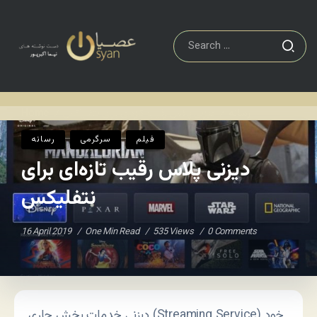
رسانه
دیزنی پلاس رقیب تازه‌ای برای نتفلیکس
Home
/
/
فيلم
سرگرمی
رسانه
دیزنی پلاس رقیب تازه‌ای برای
نتفلیکس
16 April 2019
One Min Read
535 Views
0 Comments
دیزنی خدمات پخش جاری (Streaming Service) خود