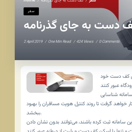
سفر
کف دست به جای گذرنامه
Home
/
/
سفر
 دست به جای گذرنامه
2 April 2019
One Min Read
424 Views
0 Comments
لمس کف دست خود
امانه شناسایی
 داخلی کشور به کار خواهد گرفت تا روند کنترل هویت مسافران را بهبود
ببخشد.
ن سامانه ثبت کرده باشند، می‌توانند بدون نشان دادن