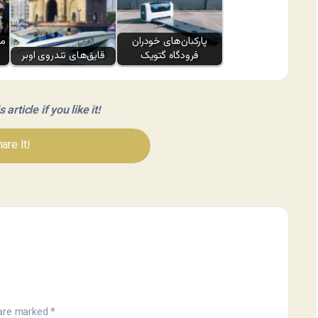
پارکبان‌های خودران
می
فرودگاه گتویک
قایق‌های تندروی اوبر
article if you like it!
are It!
 are marked
*