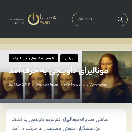
هوش مصنوعی و رباتیک
مونالیزای داوینچی به حرف آمد
Home
/
/
ویدئو
هوش مصنوعی و رباتیک
مونالیزای داوینچی به حرف آمد
25 May 2019
One Min Read
646 Views
0 Comments
نقاشی معروف مونالیزای لئوناردو داوینچی به کمک
پژوهشگران هوش مصنوعی به حرکت در آمد.