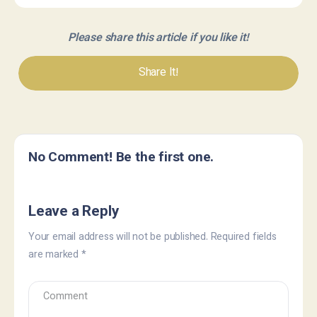
برای کتاب‌های فارسی
کتاب؛ سقط جنین
Please share this article if you like it!
Share It!
No Comment! Be the first one.
Leave a Reply
Your email address will not be published.
Required fields
are marked
*