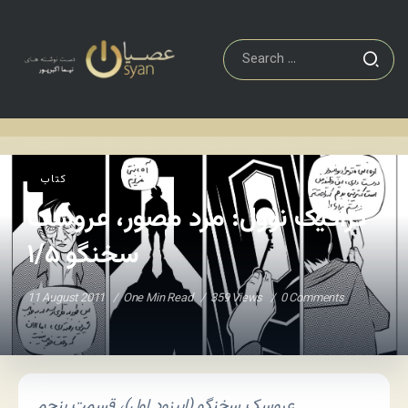
کتاب
گرافیک نوول: مرد مصور، عروسک سخنگو ۱/۵
Home
/
/
کتاب
گرافیک نوول: مرد مصور، عروسک
سخنگو ۱/۵
11 August 2011
One Min Read
359 Views
0 Comments
عروسک سخنگو (
اپیزود اول)، قسمت پنجم