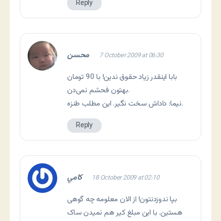
Reply
محسن
7 October 2009 at 06:30
بابا اینقدر زیاد حقوق ندین! با 90 تومان
بهتون فحشم نمی‌دن.
نیما: داداش سخت نگیر. این مطلب طنزه.
Reply
كامي
18 October 2009 at 02:10
بپا ندوزدنتون! از الان معلومه چه گوهی
هستین. با این مبلغ کیر هم نمیدن ساک