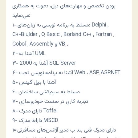
بودن تخصص و مهارت‌های ذیل، دعوت به همکاری
می‌نماید:
۱- مسلط به برنامه نویسی به زبان‌های: Delphi ,
C++Biulder , Q Basic , Borland C++ , Fortran ,
Cobol , Assembly و VB .
۲- آشنا به UML
۳- آشنا به 2000 SQL Server
۴- آشنا به برنامه نویسی تحت Web ، ASP, ASP.NET
۵- آشنا با بیل گیتس
۶- مسلط به سیم‌کشی ساختمان
۷- تجربه کاری در صنعت خودروسازی
۸- دارای مدرک Toffel
۹- داراط مدرک MSCD
۱۰ دارای مدرک فنی بند ب مدیر آژانس‌های مسافرتی