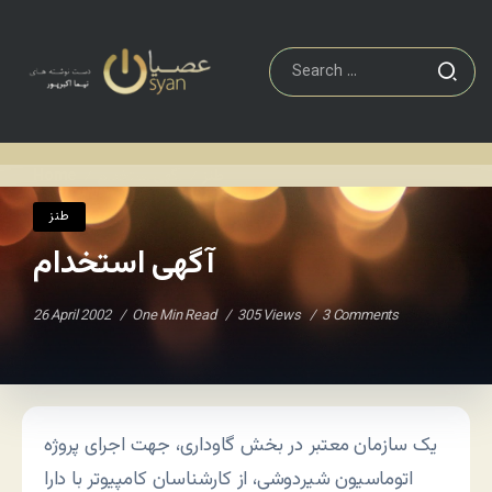
طنز
آگهی استخدام
Home
/
/
طنز
آگهی استخدام
26 April 2002
One Min Read
305 Views
3 Comments
یک سازمان معتبر در بخش گاوداری، جهت اجرای پروژه
اتوماسیون شیردوشی، از کارشناسان کامپیوتر با دارا