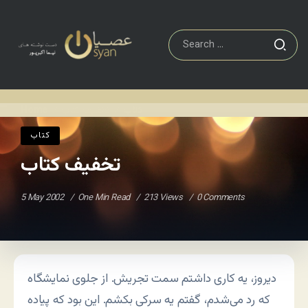
کتاب
تخفیف کتاب
Home
/
/
کتاب
تخفیف کتاب
5 May 2002
One Min Read
213 Views
0 Comments
دیروز، یه کاری داشتم سمت تجریش. از جلوی نمایشگاه
که رد می‌شدم، گفتم یه سرکی بکشم. این بود که پیاده