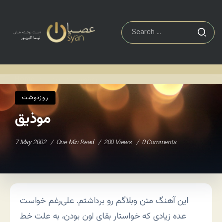
روزنوشت
موذیق
Home
/
/
روزنوشت
موذیق
7 May 2002
One Min Read
200 Views
0 Comments
این آهنگ متن وبلاگم رو برداشتم. علی‌رغم خواست
عده زیادی که خواستار بقای اون بودن، به علت خط