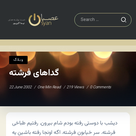
وبلاگ
گداهای فرشته
Home
/
/
وبلاگ
گداهای فرشته
22 June 2002
One Min Read
219 Views
0 Comments
دیشب با دوستی رفته بودم شام بیرون. رفتیم طباخی
فرشته. سر خیابون فرشته. اگه اونجا رفته باشین یه