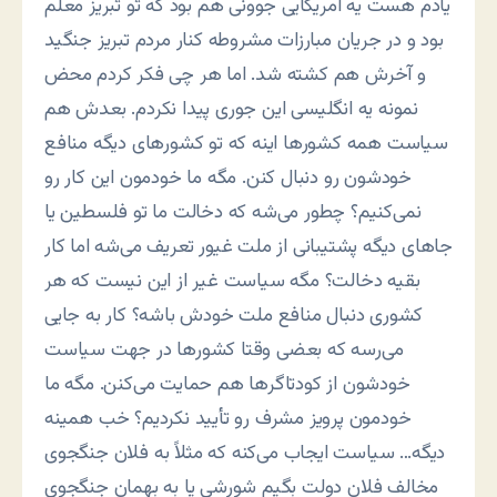
یادم هست یه آمریکایی جوونی هم بود که تو تبریز معلم
بود و در جریان مبارزات مشروطه کنار مردم تبریز جنگید
و آخرش هم کشته شد. اما هر چی فکر کردم محض
نمونه یه انگلیسی این جوری پیدا نکردم. بعدش هم
سیاست همه کشورها اینه که تو کشورهای دیگه منافع
خودشون رو دنبال کنن. مگه ما خودمون این کار رو
نمی‌کنیم؟ چطور می‌شه که دخالت ما تو فلسطین یا
جاهای دیگه پشتیبانی از ملت غیور تعریف می‌شه اما کار
بقیه دخالت؟ مگه سیاست غیر از این نیست که هر
کشوری دنبال منافع ملت خودش باشه؟ کار به جایی
می‌رسه که بعضی وقتا کشورها در جهت سیاست
خودشون از کودتاگرها هم حمایت می‌کنن. مگه ما
خودمون پرویز مشرف رو تأیید نکردیم؟ خب همینه
دیگه… سیاست ایجاب می‌کنه که مثلاً به فلان جنگجوی
مخالف فلان دولت بگیم شورشی یا به بهمان جنگجوی