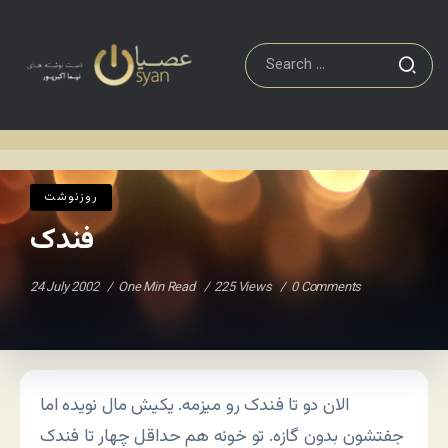
روزنوشت
فندک
Home
/
/
روزنوشت
فندک
24 July 2002
One Min Read
225 Views
0 Comments
الان دو تا فندک رو میزمه. یکیش مال نویده اما
جفتشون بدون گازه. تو خونه هم حداقل چهار تا فندک