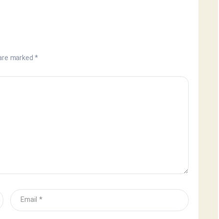
 are marked
*