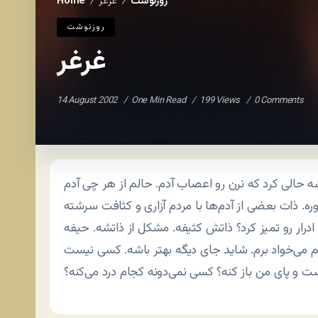
روزنوشت
غرغر
Home
/
/
روزنوشت
غرغر
14 August 2002
One Min Read
199 Views
0 Comments
شه حالی کرد که نرن رو اعصاب آدم. حالم از هر چی آدم
ه. ذات بعضی از آدم‌ها با مردم آزاری و کثافت سرشته
ار رو تمیز کرد؟ ذاتش کثیفه. مشکل از ذاتشه. حیفه
 می‌خواد برم. شاید جای دیگه بهتر باشه. کسی نیست
ست و پای من باز کنه؟ کسی نمی‌دونه کجام درد می‌کنه؟