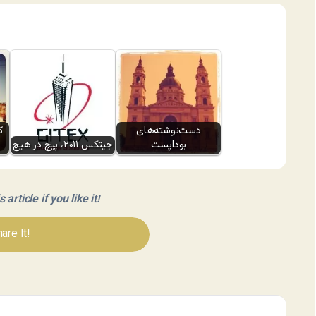
دست‌نوشته‌های
ک
بوداپست
جیتکس ۲۰۱۱، پیچ در هیچ
article if you like it!
are It!