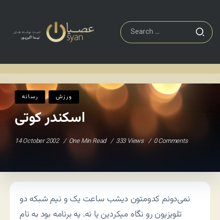
رسانه
اسکندر کوتی
Home
/
/
ورزش
رسانه
اسکندر کوتی
14 October 2002
One Min Read
333 Views
0 Comments
نمی‌دونم کدومتون دیشب ساعت یک و نیم شبکه دو
تلویزیون رو نگاه میکردین یا نه. یه برنامه بود به نام