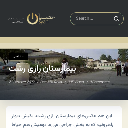
عکاسی
بیمارستان رازی رشت
Home
/
/
عکاسی
بیمارستان رازی رشت
21 October 2002
One Min Read
305 Views
0 Comments
این هم عکس‌های بیمارستان رازی رشت. یکیش دیوار
راهروئیه که به بخش جراحی می‌ره. دومیش هم حیاط