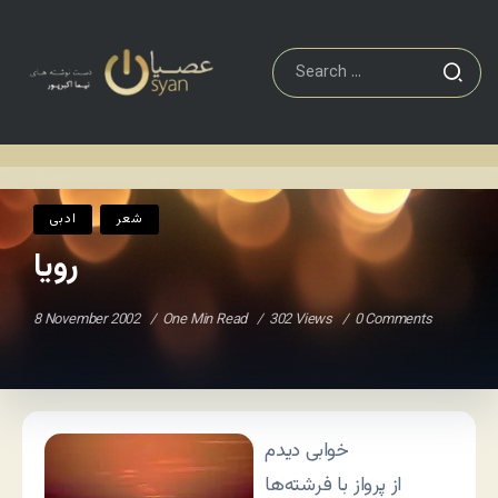
ادبی
رویا
Home
/
/
شعر
ادبی
رویا
8 November 2002
One Min Read
302 Views
0 Comments
خوابی دیدم
از پرواز با فرشته‌ها