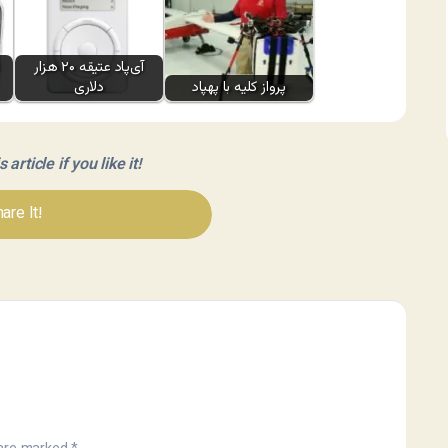
آی‌پاد عتیقه ۲۰ هزار
پرواز کلیه با پهپاد
دلاری
article if you like it!
are It!