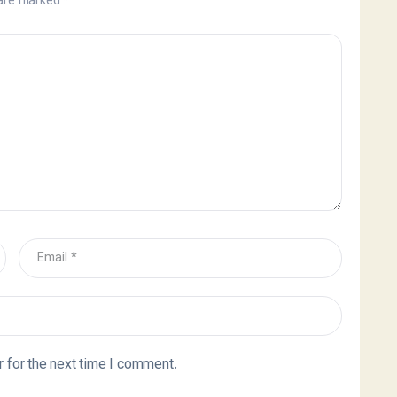
 are marked
*
 for the next time I comment.