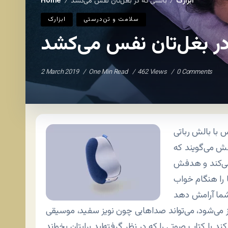
ابزارک
بالشی که در بغل‌تان نفس می‌کشد
Home
/
/
سلامت و تن‌درستی
ابزارک
در بغل‌تان نفس می‌کشد
2 March 2019
One Min Read
462 Views
0 Comments
لش می‌گویند که
ی‌کند و هدفش
را هنگام خواب
می‌شود، می‌تواند صداهایی چون نویز سفید، موسیقی