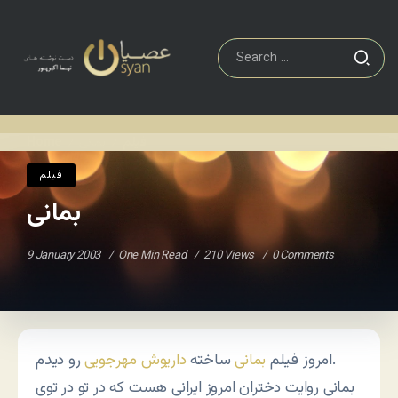
فيلم
بمانی
Home
/
/
فيلم
بمانی
9 January 2003
One Min Read
210 Views
0 Comments
رو دیدم.
امروز فیلم
بمانی
ساخته
داریوش مهرجویی
بمانی روایت دختران امروز ایرانی هست که در تو در توی