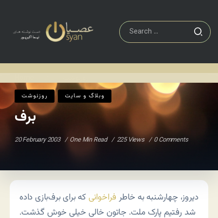
روزنوشت
برف
Home
/
/
وبلاگ و سايت
روزنوشت
برف
20 February 2003
One Min Read
225 Views
0 Comments
دیروز، چهارشنبه به خاطر
فراخوانی
که برای برف‌بازی داده
شد رفتیم پارک ملت. جاتون خالی خیلی خوش گذشت.