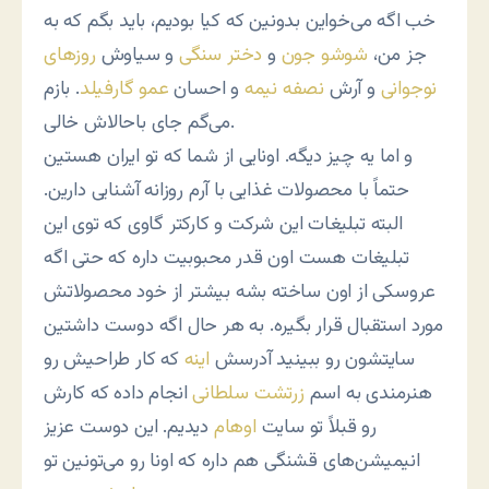
خب اگه می‌خواین بدونین که کیا بودیم، باید بگم که به
جز من،
شوشو جون
و
دختر سنگی
و سیاوش
روزهای
نوجوانی
و آرش
نصفه نیمه
و احسان
عمو گارفیلد
. بازم
می‌گم جای باحالاش خالی.
و اما یه چیز دیگه. اونایی از شما که تو ایران هستین
حتماً با محصولات غذایی با آرم روزانه آشنایی دارین.
البته تبلیغات این شرکت و کارکتر گاوی که توی این
تبلیغات هست اون قدر محبوبیت داره که حتی اگه
عروسکی از اون ساخته بشه بیشتر از خود محصولاتش
مورد استقبال قرار بگیره. به هر حال اگه دوست داشتین
سایتشون رو ببینید آدرسش
اینه
که کار طراحیش رو
هنرمندی به اسم
زرتشت سلطانی
انجام داده که کارش
رو قبلاً تو سایت
اوهام
دیدیم. این دوست عزیز
انیمیشن‌های قشنگی هم داره که اونا رو می‌تونین تو