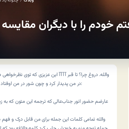
وبلاگ
چگونه یاد گ
/
تم خودم را با دیگران مقایسه 
والله. دروغ چرا؟ تا قبر آآآآ این عزیزی که توی نظرخواهی 
که:
در من پدیدار کرد و چون شور در من اوفتاد
عارضم حضور انور جناب‌عالی که ترجمه این متون که به زب
والله تمامی کلمات این جمله برای من قابل درک و فهم بو
جمله توجه منو به خودش جلب کرد کلمه «الاغ» بود که ا