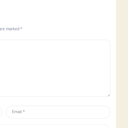
 are marked
*