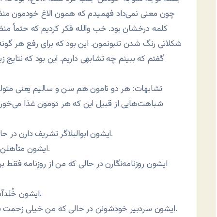
چون معنی نمی‌داد فهمیدم که همون الاغ خودمون منظور 
کلمه درخشان بود. خب والله فکر کردیم که حتماً م
شکلاتی رنگ شدن تنبونمون. این بود که برای رفع هر گونه
گفتم که ببینم چه تشابهی داریم. این بود که نتایج
شباهت‌هایی از قبیل این که هر دومون غذا می‌خوریم
۱- ایشون ابوالبلاگر تشریف دارن در حالی که من فقط اسم یکی از بابابزرگام ابوالقاسم بوده.
۲- ایشون متأهلن در حالی که من غلط بکنم از این شِکَرخوری‌ها بکنم.
۴- ایشون خُلدآشیانن (یعنی تورنتو سکونت دارن) و من خلداکباتانم.
۵- ایشون سردبیر خودشونن در حالی که من خیلی زحمت بکشم سربه زیر خودم هستم تازه اونم گاهی اوقات.