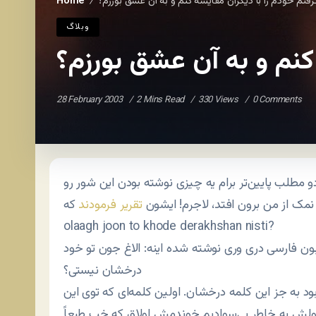
رفتم خودم را با دیگران مقایسه کنم و به آن عشق بورزم؟
Home
/
وبلاگ
کنم و به آن عشق بورزم؟
28 February 2003
2 Mins Read
330 Views
0 Comments
دو مطلب پایین‌تر برام یه چیزی نوشته بودن این شور رو
 نمک از من برون افتد، لاجرم! ایشون
تقریر فرمودند
olaagh joon to khode derakhshan nisti?
ون فارسی دری وری نوشته شده اینه: الاغ جون تو خود
درخشان نیستی؟
د به جز این کلمه درخشان. اولین کلمه‌ای که توی این
ولش به خاطر بی‌سوادیم خوندمش اولاق که خب طبعاً