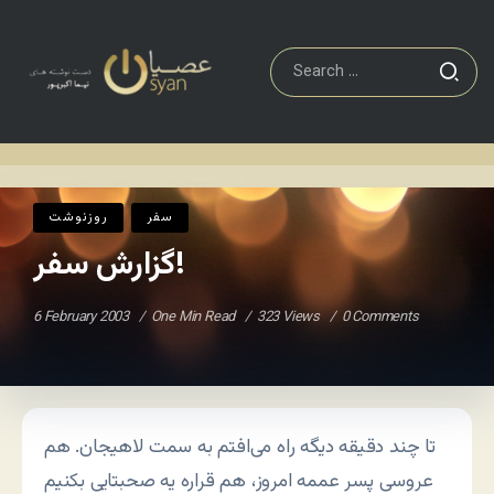
گزارش سفر!
روزنوشت
Home
/
/
سفر
روزنوشت
گزارش سفر!
6 February 2003
One Min Read
323 Views
0 Comments
تا چند دقیقه دیگه راه می‌افتم به سمت لاهیجان. هم
عروسی پسر عممه امروز، هم قراره یه صحبتایی بکنیم