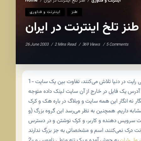
اينترنت و فناوری
طنز تلخ اینترنت در ایران
Home
/
/
طنز
اينترنت و فناوری
طنز تلخ اینترنت در ایران
26 June 2003
2 Mins Read
369 Views
5 Comments
1- یکی از بزرگ‌ترین گروه‌هایی که برای جاری شدن قانون کپی رایت در دنیا تلاش می‌کنند، تفاوت بین یک سایت
ه آدرس یک فایل در خارج از آن سایت لینک داده متوجه
نگار نه انگار این همه سایت و وبلاگ در باره هک و کرک
ابه داریم. همچنین به نظر می‌رسد این گروه بزرگ (و
سایت سرویس دهنده و کاربر، و کرک نوشتن و در دسترس
 ملی‌شان
‌ به جوش آمده و یک تنه متولی ناموس و