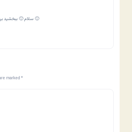
سلام 🙂 ببخشيد براي شماره گذاري حق كپي رايت رو رعايت نكردي 🙂
 are marked
*