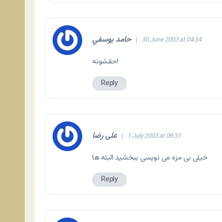
حامد يوسفي
30 June 2003 at 04:34
حقشونه!
Reply
علی رضا
1 July 2003 at 09:31
خیلی بی مزه می نویسی ببخشید البته ها
Reply