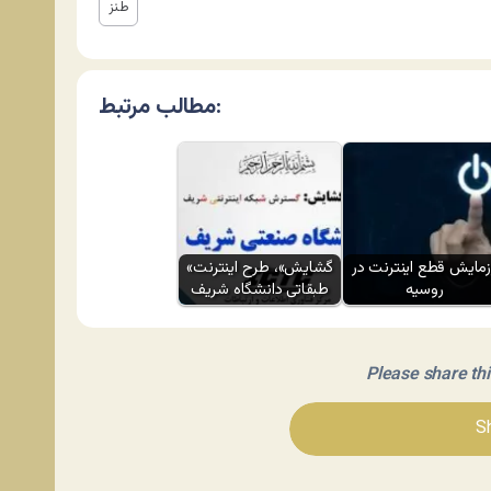
طنز
مطالب مرتبط:
زمایش قطع اینترنت در
«گشایش»، طرح اینترنت
روسیه
طبقاتی دانشگاه شریف
Please share this 
Sh