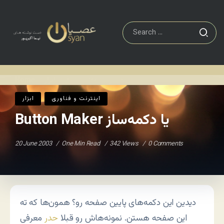
Button Maker يا دکمه‌ساز
ابزار
Home
/
/
اينترنت و فناوری
ابزار
Button Maker يا دکمه‌ساز
20 June 2003
One Min Read
342 Views
0 Comments
دیدین این دکمه‌های پایین صفحه رو؟ همون‌ها که ته
این صفحه هستن. نمونه‌هاش رو قبلا
حدر
معرفی