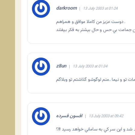
darkroom
13 July 2003 at 01:24
دوست عزيز من كاملا موافق و همراهم .
z8un
13 July 2003 at 01:34
افسون فسرده
13 July 2003 at 09:42
 شد و اين سر کي به ساماني خواهد رسيد !!!؟