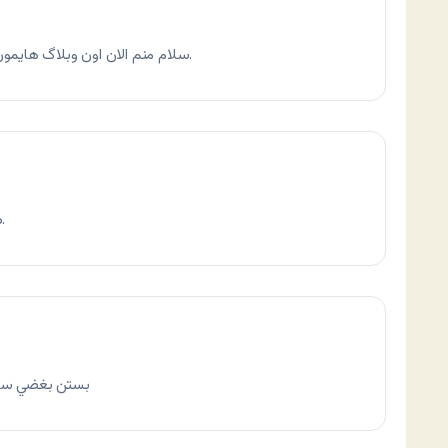
سلام منم الان اون وبلاگ هايمون رو آزاد كنيم رو مي چسبونم تو وبلاگم. مرسي.
دستت درد نكنه. اميدوارم فايده اي داشته باشه.
بستن بغضي سايت