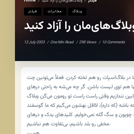
فيلتر
وبلاگ‌های‌مان را آزاد کنید
Home
/
/
وبلاگ
مخابرات
فيلتر
بلاگ‌های‌مان را آزاد کنید
12 July 2003
One Min Read
298 Views
10 Comments
ر بلاگ‌اسپات رو هم تخته کردن. فعلاً می‌تونین چت
ها هم توی لیست باشن. گر چه می‌شه به راحتی درهای
پایین نندازیم وقتی راست راست تو رومون می‌گن وبلاگ
 باشه (که داره)، لااقل بهشون می‌گیم که ما گوسفند
ه چوپون و سگ گله نمی‌خوایم. کلیدهای یدک و درهای
مخفی رو بلد باشیم، بی‌تفاوت هم نباشیم.
همین.