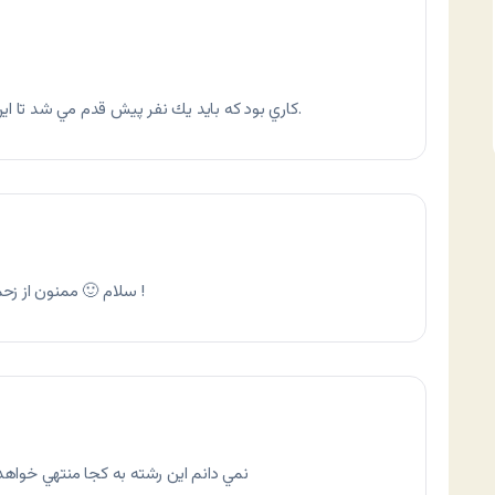
كاري بود كه بايد يك نفر پيش قدم مي شد تا اين جماعت بي حس و حال بيشتر به فكر بيفتند.
سلام 🙂 ممنون از زحمات تو و نيما ..منم لوگوشو گذاشتم تو وبلاگم !
نمي دانم اين رشته به کجا منتهي خواهد