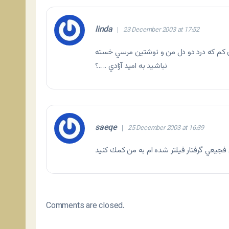
linda
23 December 2003 at 17:52
ن كم كه درد دو دل من و نوشتين مرسي خسته
نباشيد به اميد آزادي …..؟
saeqe
25 December 2003 at 16:39
Comments are closed.