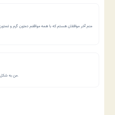
منم آخر موافقان هستم كه با همه مواقفم دمتون گرم و غمتو
من به شكل فجيعي گرفتار فيلتر شده ام به من كمك كنيد.