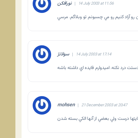
نورافكن
14 July 2003 at 11:56
سولانژ
14 July 2003 at 17:14
mohsen
21 December 2003 at 20:47
ها درست ولي بعضي از آنها الكي بسته شدن