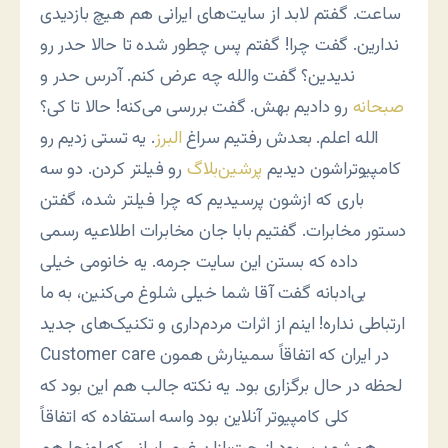
ساعت. گفتم لابد از سایت‌های ایرانی هم هیچ بازدیدی
ندارین. گفت چرا! گفتم پس چطور شده تا حالا حدر رو
ندیدین؟ گفت والله چه عرض کنم. آدرس حدر و
صبحانه
رو دادیم بهش. گفت بررسی می‌کنه! حالا تا کی؟
الله اعلم. بعدش رفتیم سراغ
البرز
. یه تستی زدیم رو
کامپیوتراشون دیدیم
پرشین‌بلاگ
رو فیلتر کردن. دو سه
باری که ازشون پرسیدیم که چرا فیلتر شده، گفتن
دستور مخابرات. گفتیم بابا جان مخابرات اطلاعیه رسمی
داده که بستن این سایت جرمه. یه خانومی خیلی
بی‌ادبانه گفت آقا شما خیلی شلوغ می‌کنین، به ما
ارتباطی نداره! اینم از اثرات مردم‌داری و تکنیک‌های جدید
Customer care در ایران که اتفاقاً سمینارش همون
لحظه در حال برگزاری بود. یه نکته جالب هم این بود که
کلی کامپیوتر آنلاین بود واسه استفاده که اتفاقاً