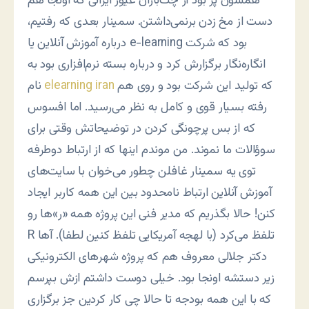
همشون پر بود از چت‌بازان غیور ایرانی که اونجا هم
دست از مخ زدن برنمی‌داشتن. سمینار بعدی که رفتیم،
درباره آموزش آنلاین یا e-learning بود که شرکت
انگاره‌نگار برگزارش کرد و درباره بسته نرم‌افزاری بود به
که تولید این شرکت بود و روی هم
elearning iran
نام
رفته بسیار قوی و کامل به نظر می‌رسید. اما افسوس
که از بس پرچونگی کردن در توضیحاتش وقتی برای
سوؤالات ما نموند. من موندم اینها که از ارتباط دوطرفه
توی یه سمینار غافلن چطور می‌خوان با سایت‌های
آموزش آنلاین ارتباط نامحدود بین این همه کاربر ایجاد
کنن! حالا بگذریم که مدیر فنی این پروژه همه «ر»ها رو
R تلفظ می‌کرد (با لهجه آمریکایی تلفظ کنین لطفا). آها
دکتر جلالی معروف هم که پروژه شهرهای الکترونیکی
زیر دستشه اونجا بود. خیلی دوست داشتم ازش بپرسم
که با این همه بودجه تا حالا چی کار کردین جز برگزاری