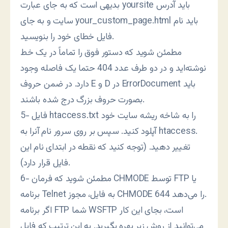
بدیهی است که به جای عبارت yoursite باید آدرس
سایت و به جای your_custom_page.html باید نام
فایل خطای خود را بنویسید.
مطمئن شوید که دستور فوق را تماماً در یک خط
نوشته‌اید و در دو طرف عدد 404 حتما یک فاصله وجود
دارد. در ضمن حروف E و D در ErrorDocument باید
بصورت حروف بزرگ درج شده باشند.
5- فایل htaccess.txt را به شاخه ریشه سایت خود
آپلود کنید. سپس بر روی سرور نام آنرا به htaccess.
تغییر دهید. (توجه کنید که نقطه در ابتدای نام این
فایل قرار دارد).
6- مطمئن شوید که فرمان CHMODE توسط FTP یا
برنامه Telnet به فایل، مجوز CHMODE 644 را می‌دهد.
اگر برنامه FTP شما WSFTP است، بجای این کار
می‌توانید از روش زیر بهره بگیرید. به این ترتیب که فایل