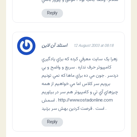
Reply
استلد آن لاين
12 August 2003 at 08:18
زهرا يک سايت معرفي کرده که براي يادگيري
کامپيوتر حرف نداره . سريع و واضح و بي
دردسر . جون مي ده براي ماها که نمي تونيم
برويم سر کلاس اما مي خواهيم از همه
چيزهاي آي تي و کامپيوتر هم سر در بياوريم
http://www.ostadonline.com
. اسمش
است . فرصت کردين بهش سر بزنيد .
Reply