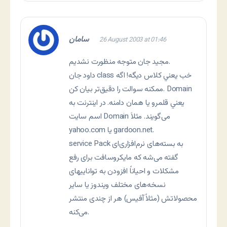
سامان
26 August 2003 at 01:46
مجيد جان متوجه منظورت نشديم.
داود جان class خب يعني کلاس ديگه! اگه
ممکنه سوالت را دقيق‌تر بيان کن. Domain
يعني قلمرو يا همان دامنه. در اينترنت به
اسم سايت Domain می‌گويند. مثلاَ
yahoo.com يا gardoon.net.
service Pack به بسته‌های نرم‌افزاری‌ای
گفته می‌شه که مايکروسافت برای رفع
مشکلات و احياناً افزودن به تواناييهای
نسخه‌های مختلف ويندوز يا ساير
محصولاتش (مثلاً آفيس) هر از چندی منتشر
می‌کنه.