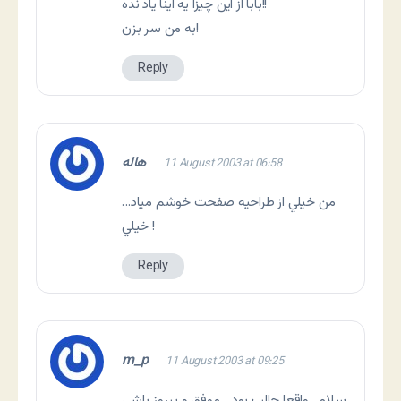
بابا از این چیزا یه اینا یاد نده!!
به من سر بزن!
Reply
هاله
11 August 2003 at 06:58
من خيلي از طراحيه صفحت خوشم مياد…
خيلي !
Reply
m_p
11 August 2003 at 09:25
سلام . واقعا جالب بود .. موفق و پيروز باشي