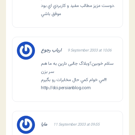
دوست عزيز مطالب مفيد و كاربردي اي بود.
موفق باشي
ارباب رجوع
9 September 2003 at 10:06
سلام خوبین؟وبلاگ جالبی دارين به ما هم
سر بزن
مي خوام كمي حال مخابرات رو بگيرم!!!
http://dci.persianblog.com
مايا
11 September 2003 at 09:55