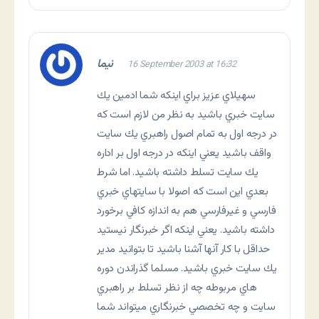
نيما
16 September 2003 at 16:32
سهيلاي عزيز براي اينكه شما ادمين يك
سايت خبري باشيد به نظر من لازم است كه
در درجه اول به تمام اصول راهبري يك سايت
واقف باشيد يعني اينكه در درجه اول بر اداره
يك سايت تسلط داشته باشيد. اما شرط
بعدي اين است كه اصولا با سايتهاي خبري
فارسي و غيرفارسي هم به اندازه كافي برخورد
داشته باشيد. يعني اينكه اگر خبرنگار نيستيد
حداقل با كار آنها آشنا باشيد تا بتوانيد مدير
يك سايت خبري باشيد. مسلما گذراندن دوره
هاي مربوطه چه از نظر تسلط بر راهبري
سايت و چه تخصصي خبرنگاري ميتواند شما