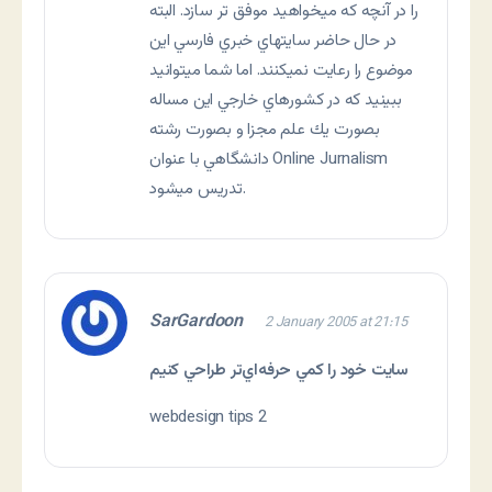
را در آنچه كه ميخواهيد موفق تر سازد. البته
در حال حاضر سايتهاي خبري فارسي اين
موضوع را رعايت نميكنند. اما شما ميتوانيد
ببينيد كه در كشورهاي خارجي اين مساله
بصورت يك علم مجزا و بصورت رشته
دانشگاهي با عنوان Online Jurnalism
تدریس میشود.
SarGardoon
2 January 2005 at 21:15
سايت خود را کمي حرفه‌اي‌تر طراحي کنيم
webdesign tips 2