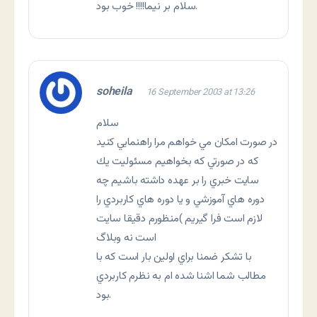
سلام بر نيما!!!! خوب بود.
soheila
16 September 2003 at 13:26
سلام
در صورت امكان مي خواهم مرا راهنمايي كنيد
كه در صورتي كه بخواهيم مسئوليت يك
سايت خبري را بر عهده داشته باشيم چه
دوره هاي آموزشي و يا دوره هاي كاربردي را
لازم است فرا گيريم )‌منظورم دقيقا سايت
است نه وبلاگ
با تشكر ضمنا براي اولين بار است كه با
مطالب شما اشنا شده ام به نظرم كاربردي
بود.