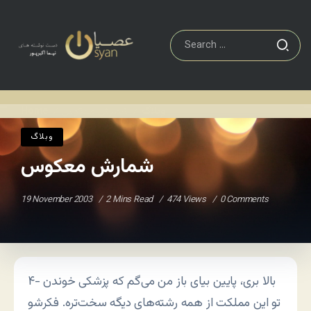
وبلاگ
شمارش معکوس
Home
/
/
وبلاگ
شمارش معکوس
19 November 2003
2 Mins Read
474 Views
0 Comments
۴- بالا بری، پایین بیای باز من می‌گم که پزشکی خوندن
تو این مملکت از همه رشته‌های دیگه سخت‌تره. فکرشو