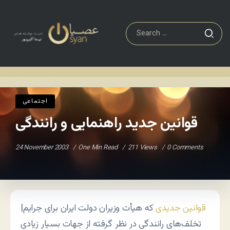
اجتماعی
قوانین جدید راهنمایی و رانندگی
Home
/
/
اجتماعی
قوانین جدید راهنمایی و رانندگی
24 November 2003
One Min Read
211 Views
0 Comments
قوانین جدیدی
که هیأت وزیران دولت ایران برای جرایم
|
تخلف‌های رانندگی در نظر گرفته از جهات بسیار زیادی