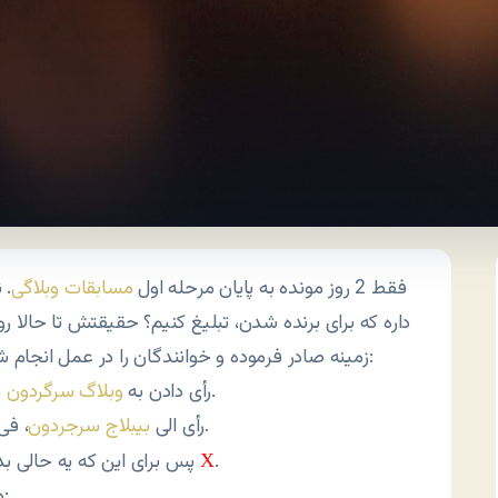
فقط 2 روز مونده به پایان مرحله اول
مسابقات وبلاگی
. 
داره که برای برنده شدن، تبلیغ کنیم؟ حقیقتش تا حالا ر
زمینه صادر فرموده و خوانندگان را در عمل انجام شده قرار بدیم. این است حکم اجتهاد در زمینه انتخابات:
در بخش فناوری اطلاعات در حکم جنگ در راه خدا‌ست.
رأی دادن به
وبلاگ سرگردون
، فی قسمت الفناوری الاطلاعات یساوی جهاد فی سبیل‌لله.
رأی الی
بیبلاج سرجردون
.
پس برای این که یه حالی بدین به این زحمتکشان در راه ملت، سرگردون یادتون نره
X
در ضمن خالی‌بندی‌های انتخاباتی من به این شرح است: