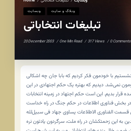
وبسایت
تبلیغات انتخاباتی
Home
/
/
وبلاگ و سايت
وبسایت
تبلیغات انتخاباتی
20 December 2003
One Min Read
317 Views
0 Comments
نشستیم با خودمون فکر کردیم که بابا جان چه اشکالی
ومون نمی‌شد. دیدیم که بهتره یک حکم اجتهادی در این