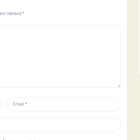
 are marked
*