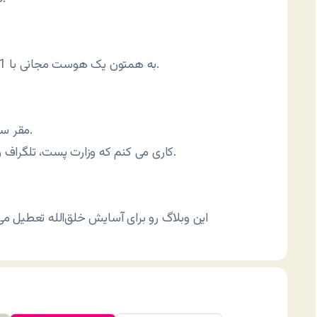
2- به همتون یک هوست مجانی با 1 گیگا بایت فضا و 1 ترابایت پهنای باند در ماه میدم.
5- مقر سازمان ملل رو از نیویورک به لاهیجان منتقل می کنم.
6- کاری می کنم که وزارت پست، تلگراف و تلفن تغییر نام بده به وزارت تلفن، تلگراف و پست.
9- این وبلاگ رو برای آسایش خلق‌الله تعطیل 