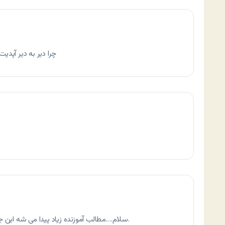
چرا دير به دير آپد
سلام….مطالب آموزنده زیاد پیدا می شه این جا البته با تشکر از شما…سبز باشی و همیشگی.