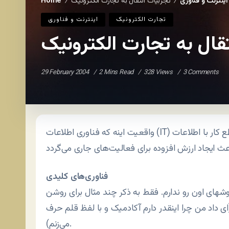
اينترنت و فناوری
تجربیات انتقال به تجارت الکترونیک
Home
/
/
تجارت الکترونيک
اينترنت و فناوری
قال به تجارت الکترونیک
29 February 2004
2 Mins Read
328 Views
3 Comments
واقعیت اینه که فناوری اطلاعات (IT) پایه فنی برای انتقال به تجارت الکترونیک است. به طور قطع کار با اطلاعات
فناوری‌های کلیدی
شهای اون رو ندارم. فقط به ذکر چند مثال برای روشن
ی داد من چرا اینقدر دارم آکادمیک و با لفظ قلم حرف
می‌زنم).