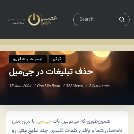
اينترنت و فناوری
حذف تبليغات در جی‌ميل
Home
/
/
گوگل
اينترنت و فناوری
حذف تبليغات در جی‌ميل
15 June 2004
One Min Read
322 Views
2 Comments
همون‌طوری که می‌دونین بات
جی‌میل
با مرور متن
نامه‌های شما و یافتن کلمات کلیدی، چند تبلیغ متنی رو