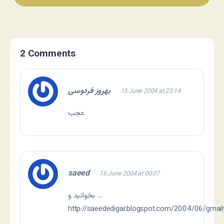
2 Comments
بهروز فردوسی
15 June 2004 at 23:14
عجب.
saeed
16 June 2004 at 00:07
بخوانيد و …
http://saeededigar.blogspot.com/2004/06/gmail