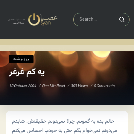
روزنوشت
یه کم غرغر
Home
/
/
روزنوشت
یه کم غرغر
10 October 2004
One Min Read
303 Views
0 Comments
حالم بده به گمونم. چرا؟ نمی‌دونم حقیقتش. شایدم
می‌دونم نمی‌خوام بگم حتی به خودم. احساس می‌کنم