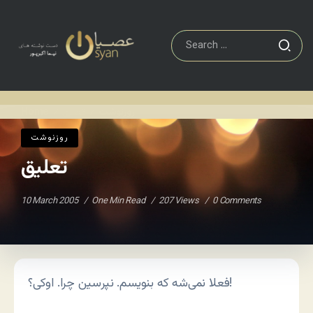
روزنوشت
تعلیق
Home
/
/
روزنوشت
تعلیق
10 March 2005
One Min Read
207 Views
0 Comments
فعلا نمی‌شه که بنویسم. نپرسین چرا. اوکی؟!