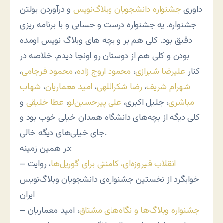
داوری
جشنواره دانشجویان وبلاگ‌نویس
و درآوردن بولتن
جشنواره. یه جشنواره درست و حسابی و با برنامه ریزی
دقیق بود. کلی هم بر و بچه های وبلاگ نویس اومده
بودن و کلی هم از دوستان رو اونجا دیدم. خلاصه در
کنار
علیرضا شیرازی
،
محمود اروج زاده
،
محمود فرجامی
،
شهرام شریف
،
رضا شکراللهی
،
امید معماریان
،
شهاب
مباشری
، جلیل اکبری،
علی پیرحسین‌لو
،
عطا خلیقی
و
کلی دیگه از بچه‌های دانشگاه همدان خیلی خوب بود و
جای خیلی‌های دیگه خالی.
در همین زمینه:
انقلاب فیروزه‌ای، کامنتی برای گوریل‌ها
، روایت
–
خوابگرد از نخستین جشنواره‌ی دانشجویان وبلاگ‌نویس
ایران
جشنواره وبلاگ‌ها و نگاه‌های مشتاق
، امید معماریان
–