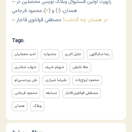
– راپورت اولین فستیوال وبلاگ نویسی محصلین در
همدان، (
۱
) و (
۲
)، محمود فرجامی
در همدان چه گذشت؟
مصطفی قوانلوی قاجار
–
Tags:
رضا شکراللهی
جلیل اکبری
جشنواره
امید معماریان
عطا خلیقی
شهرام شریف
شهاب مباشری
‌محمود اروج‌زاده
علیرضا شیرازی
علی پیرحسین‌لو
مصطفی قوانلوی قاجار
مسابقه
محمود فرجامی
وبلاگ
همدان