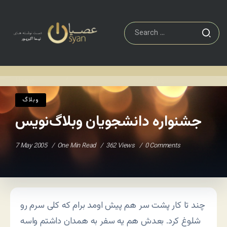
وبلاگ
جشنواره دانشجویان وبلاگ‌نویس
Home
/
/
وبلاگ
جشنواره دانشجویان وبلاگ‌نویس
7 May 2005
One Min Read
362 Views
0 Comments
چند تا کار پشت سر هم پیش اومد برام که کلی سرم رو
شلوغ کرد. بعدش هم یه سفر به همدان داشتم واسه