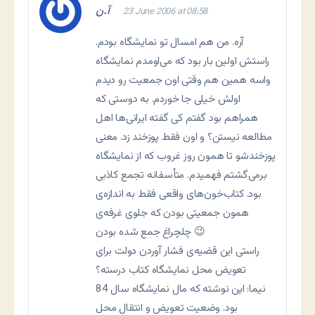
آ.ن
23 June 2006 at 08:58
آره. من هم امسال تو نمایشگاه بودم.
راستش اولین بار بود که می‌اومدم نمایشگاه
واسه همین هم وقتی اون جمعیت رو دیدم
اولش خیلی جا خوردم. به دوستی که
همراهم بود گفتم کی گفته ایرانی‌ها اهل
مطالعه نیستن؟ و اون فقط پوزخند زد. معنی
پوزخندشو تا همون روز غروب که از نمایشگاه
برمی‌گشتم فهمیدم. متأسفانه تجمع کاذبی
بود. کتاب‌خون‌های واقعی فقط به اندازه‌ی
همون جمعیتی بودن که جلوی غرفه‌ی
چلچراغ جمع شده بودن 😉
راستی این قضیه‌ی فشار آوردن دولت برای
تعویض محل نمایشگاه کتاب درسته؟
نيما: اين نوشته که مال نمايشگاه سال 84
بود. وضعيت تعويض و انتقال محل