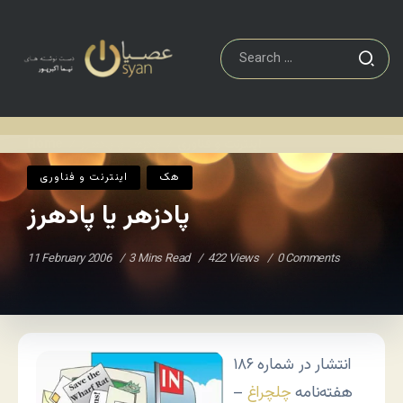
اينترنت و فناوری
پادزهر یا پادهرز
Home
/
/
هک
اينترنت و فناوری
پادزهر یا پادهرز
11 February 2006
3 Mins Read
422 Views
0 Comments
انتشار در شماره ۱۸۶
هفته‌نامه
چلچراغ
–