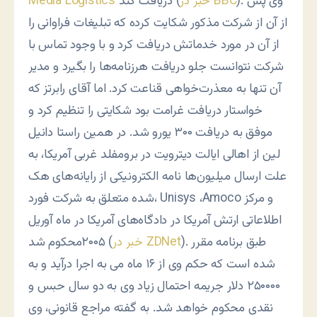
). وی پس
خبر در BBC
دریافت کند (
Media Logistics
از آن از شرکت مذکور شکایت کرده که تبلیغات فراوانی را
از آن در مورد خدماتش دریافت کرد و با وجود تماس با
شرکت نتوانست جلو دریافت هرزنامه‌ها را بگیرد و مدیر
آن تنها به معذرت‌خواهی قناعت کرد. اما آقای رابرتز که
خواستار دریافت غرامت بود شکایتی را تنظیم کرد و
موفق به دریافت ۳۰۰ یورو شد. در همین راستا دانیل
لین از اهالی ایالت دیترویت در برومفلد غربی آمریکا، به
علت ارسال میلیون‌ها نامه الکترونیکی از رایانه‌های هک
شده متعلق به شرکت فورد، Unisys ،Amoco ‬و مرکز
اطلاعاتی ارتش آمریکا در دادگاه‌های آمریکا در ماه آوریل ‪
). طبق برنامه مقرر
خبر در ZDNet
۲۰۰۵‬محکوم شد (
شده است که حکم وی از‪ ۱۶ ‬ماه می ‌به اجرا درآید و به
احتمال زیاد وی به دو سال حبس و ‪ ۲۵۰۰۰۰‬دلار جریمه
نقدی محکوم خواهد شد. به گفته مراجع قانونی، وی