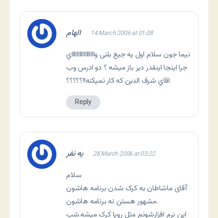
الهام
14 March 2006 at 01:08
نيما جون سلام اول يه جيغ بلنى واااااااااااااااااي
جرا اينجا اينقدر دير باز ميشه ؟ دو ادرس وب
اقاي شرف الدين که کار نميکنه!!؟؟؟؟؟
Reply
یه نفر
28 March 2006 at 03:22
سلام
آقای ماشاطان به کرک شدن برنامه هاشون
مشهور هستن نه برنامه هاشون.
این نرم افزارشونم مثل رویا کرک میشه.شب