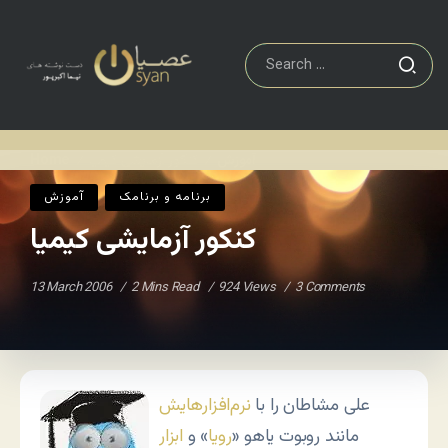
آموزش
کنکور آزمایشی کیمیا
Home
/
/
برنامه و برنامک
آموزش
کنکور آزمایشی کیمیا
13 March 2006
2 Mins Read
924 Views
3 Comments
علی مشاطان را با
نرم‌افزارهایش
مانند روبوت یاهو «
رویا
» و
ابزار