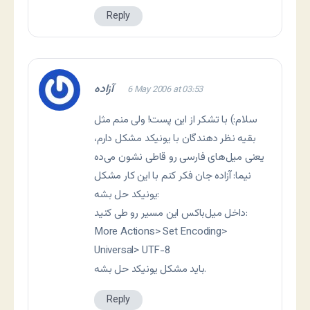
Reply
آزاده
6 May 2006 at 03:53
سلام:) با تشکر از این پست! ولی منم مثل
بقیه نظر دهندگان با یونیکد مشکل دارم،
یعنی میل‌های فارسی رو قاطی نشون می‌ده
نيما: آزاده جان فکر کنم با اين کار مشکل
يونيکد حل بشه:
داخل ميل‌باکس اين مسير رو طی کنيد:
More Actions> Set Encoding>
Universal> UTF-8
بايد مشکل يونيکد حل بشه.
Reply