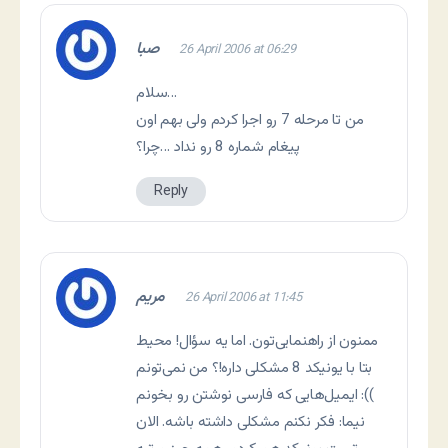
صبا
26 April 2006 at 06:29
سلام…
من تا مرحله 7 رو اجرا کردم ولی بهم اون
پیغام شماره 8 رو نداد …چرا؟
Reply
مریم
26 April 2006 at 11:45
ممنون از راهنمايی‌تون. اما یه سؤال! محیط
بتا با یونیکد 8 مشکلی داره!؟ من نمی‌تونم
ایمیل‌هایی که فارسی نوشتن رو بخونم :((
نيما: فکر نکنم مشکلی داشته باشه. الان