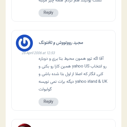
تست يونيکد هم کردم. همه چيز مرتبه.
Reply
مجید رووتووش و تافتونگ
26 April 2006 at 12:53
آقا اگه توو همون محیط بتا بری و دوباره
همین کارا رو بکنی و yahoo US رو انتخاب
کنی, انگار که اصلا از اول بتا شده باشی و
دیگه برات نمی نویسه yahoo irland & UK
گولبولت
Reply