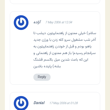
آزاده
7 May 2006 at 12:54
سلام:) خیلی ممنون از راهنماییتون. دیشب تا
آخر شب مشغول سرو کله زدن با ورژن جدید
یاهو بودم و قبل از خوندن راهنماییتون به
سرانجام رسیدم! باز هم ممنون از راهنمایی و
این که باعث شدین میل باکسم قشنگ
بشه:) پاینده باشین
Reply
Danial
17 May 2006 at 01:28