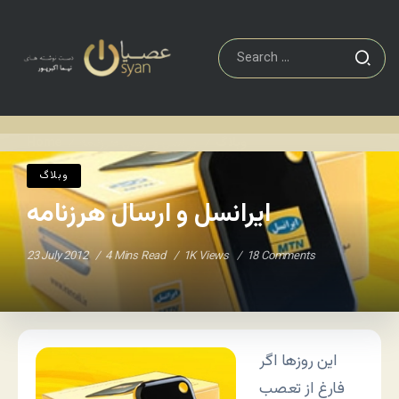
وبلاگ
ایرانسل و ارسال هرزنامه
Home
/
/
وبلاگ
ایرانسل و ارسال هرزنامه
23 July 2012
4 Mins Read
1K Views
18 Comments
این روزها اگر
فارغ از تعصب