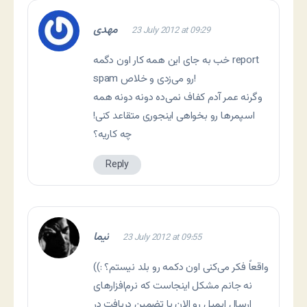
مهدی
23 July 2012 at 09:29
خب به جای این همه کار اون دگمه report
spam رو می‌زدی و خلاص!
وگرنه عمر آدم کفاف نمی‌ده دونه دونه همه
اسپمرها رو بخواهی اینجوری متقاعد کنی!
چه کاریه؟
Reply
نیما
23 July 2012 at 09:55
واقعاً فکر می‌کنی اون دکمه رو بلد نیستم؟ :))
نه جانم مشکل اینجاست که نرم‌افزارهای
ارسال ایمیل رو الان با تضمین دریافت در