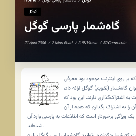
گوگل
گاه‌شمار پارسی گوگل
Home
/
/
گوگل
گاه‌شمار پارسی گوگل
21 April 2006
2 Mins Read
2.5K Views
50 Comments
 که بر روی اینترنت موجود بود معرفی
ن گاه‌شمار (تقویم) گوگل ارائه داد،
ه اشتراک‌گذاری دارند. این بود که
آن را به اشتراک بگذارم که همه از آن
 یک ویژگی برخوردار است که اطلاعات به پارسی وارد آن
شده‌اند.