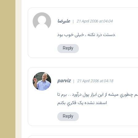
علیرضا
21 April 2006 at 04:04
دستت درد نکنه ، خیلی خوب بود.
Reply
parviz
21 April 2006 at 04:18
چطوري ميشه از اين ابزار پول درآورد . . برم تا
اسفند نشده يک فکري بکنم
Reply