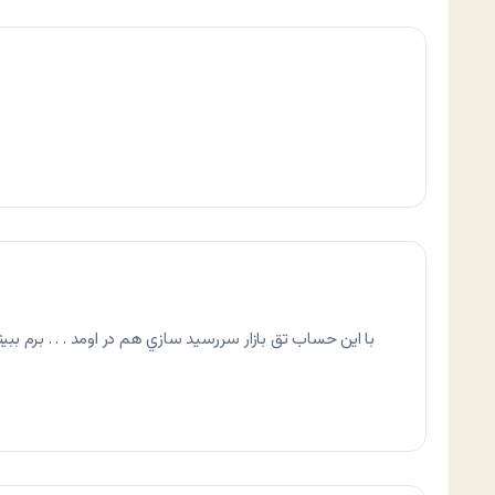
با اين حساب تق بازار سررسيد سازي هم در اومد . . . برم ببينم 