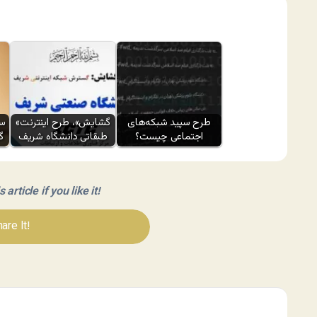
طرح سپید شبکه‌های
«گشایش»، طرح اینترنت
سی
اجتماعی چیست؟
طبقاتی دانشگاه شریف
گ
article if you like it!
are It!