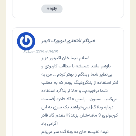
Reply
خبرنگار افتخاری نیویورک تایمز
5 June 2006 at 06:05
سلام نيما خان اکبربور عزيز!
بازهم مانند هميشه با مطالب کاربردی و
بی‌نظير شما وبلاگم را بهتر کردم … من به
فکر استفاده از بلاگرولينگ بودم که به مطلب
شما برخوردم… و حالا از بلاگرد استفاده
می‌کنم… ممنون… راستی «گاد فادر» [قسمت
درباره وبلاگ] نمی‌خواهند يک سری به اين
کوچولوی 9 ماهه‌شان بزنند؟!! مقدم گاد فادر
گرامی باد!
نيما: نفيسه جان به وبلاگت سر می‌زنم