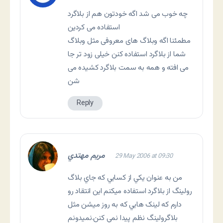
چه خوب می شد اگه خودتون هم از بلاگرد
استفاده می کردین
مطمئنا اگه وبلاگ های معروفی مثل وبلاگ
شما از بلاگرد استفاده کنن خیلی زود تر جا
می افته و همه به سمت بلاگرد کشیده می
شن
Reply
مريم مهتدي
29 May 2006 at 09:30
من به عنوان يکي از کسايي که جاي بلاگ
رولينگ از بلاگرد استفاده ميکنم اين انتقاد رو
دارم که لينک هايي که به روز ميشن مثل
بلاگرولينگ نظم پيدا نمي کنن.نميدونم