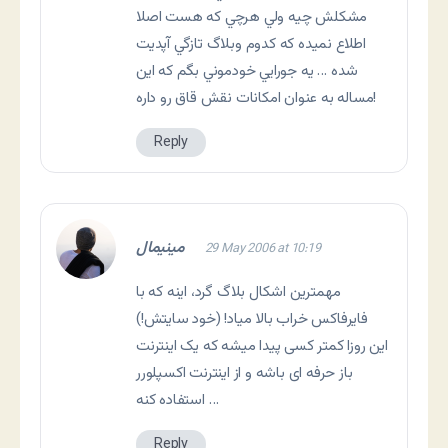
مشکلش چيه ولي هرچي که هست اصلا
اطلاع نميده که کدوم وبلاگ تازگي آپديت
شده … يه جورايي خودموني بگم که اين
مساله به عنوان امکانات نقش قاق رو داره!
Reply
مینیمال
29 May 2006 at 10:19
مهمترین اشکال بلاگ گرد، اینه که با
فایرفاکس خراب بالا میاد! (خود سایتش!)
این روزا کمتر کسی پیدا میشه که یک اینترنت
باز حرفه ای باشه و از اینترنت اکسپلورر
استفاده کنه …
Reply