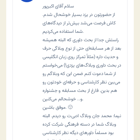
سلام آقای اکبرپور
از حضورتون در يزد بسيار خوشحال شدم.
کاش فرصت می‌شد بيش‌تر از ديدگاه‌های
شما استفاده می‌کرديم.
راستش جدا از بحث داوری که البته هميشه
بعد از هر مسابقه‌ای حتی از نوع وبلاگی حرف
و حديث داره (مثلاً تمرکز روی زبان انگليسی
در بحث داوری وبلاگ‌های يزدی!) می‌خواستم
از شما دعوت کنم ضمن اين که وبلاگم رو
می‌بين نظر کارشناسی و حرفه‌ای خودتون رو
هم بدين. فارغ از بحث مسابقه و جشنواره
و… خوشحالم می‌کنين.
موفق باشين. 🙂
نيما: محمد جان وبلاگ ادبی‌ت رو ديدم. البته
وبلاگ شما در دسته فرهنگی شرکت کرده
بود مسلماً داورهای ديگه نظر کارشناسی