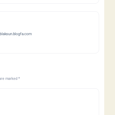
.blaksun.blogfa.com
 are marked
*