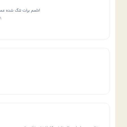
دلمم برات تنگ شده عمو نیما! یه برنامه‌ی رستوران هیجان‌انگیز بذاریم!
پست آخر وبلاگ