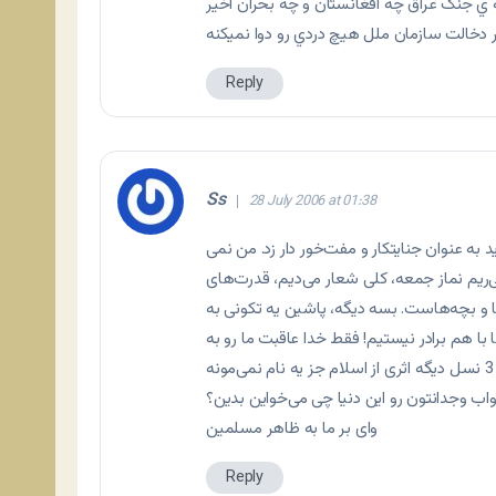
ه ي جنگ عراق چه افغانستان و چه بحران اخير
بر دخالت سازمان ملل هيچ دردي رو دوا نميکنه
Reply
Ss
28 July 2006 at 01:38
د به عنوان جنایتکار و مفت‌خور دار زد. من نمی
ریم نماز جمعه، کلی شعار می‌دیم، قدرت‌های
‌ها و بچه‌هاست. بسه دیگه، پاشین یه تکونی به
با هم برادر نیستیم! فقط خدا عاقبت ما رو به
وای بر ما به ظاهر مسلمین
Reply