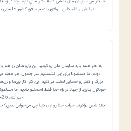
به نظر من سازمان ملل نقشي کاملا تشريفاتي داره….چه در زمين
در لبنان و فلسطين ..توافق يا عدم توافق کشور ها مبني 
به نظر همه باید سازمان ملل رو کوبید این یارو عنان رو هم بای
دونم، ما مسلمونا برای چی نشستیم سر جامون. هر هفته می‌
بزرگ و کفار رو حسابی لعنت می‌کنیم. این کار، کار پیرها و زن
خودتون بدین. از جهاد در راه خدا فقط اسمشو بلدیم. ما مسلمونا 
خیر کنه. تا 2-3 نسل دیگه اثری از اسلام جز یه نام نمی‌مونه.
بلند شین برادرها. جواب خدا رو اون دنیا چی می‌خواین بدین؟ جواب وجدانتون رو این دنیا چی می‌خواین بدین؟!