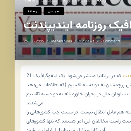
رسانه
اینفوگرافیک روزنامه ایندیپندنت
Home
/
/
سياسی
رسانه
افیک روزنامه ایندیپندنت
26 July 2006
One Min Read
842 Views
5 Comments
ندنت
که در بریتانیا منتشر می‌شود، یک اینفوگرافیک Infographic(یک نوع کار گرافیکی
که اطلاعات می‌دهد) در صفحه ابتدایی خود منتشر کرد که کشورها را با نمایش پرچمشان به دو دسته تقسیم
 سازمان ملل در بحران خاورمیانه به دو دسته تقسیم
می‌شدند.
وشته هم قابل انتقال نیست. در سمت چپ کشورهایی را
 سمت راست مخالفان این امر هستند که تنها کشورهای
آمریکا، اسرائیل و بریتانیا را شامل می‌شود.