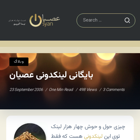
وبلاگ
بایگانی لینکدونی عصیان
Home
/
/
وبلاگ
بایگانی لینکدونی عصیان
23 September 2006
One Min Read
498 Views
3 Comments
چیزی حول و حوش چهار هزار لینک
توی این
لینکدونی
هست که فقط