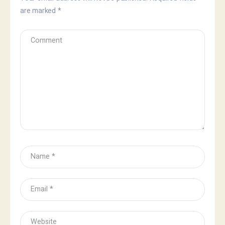
are marked
*