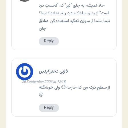
حالا نميشه به جای “تبر” که “نخستِ درد
است” از يه وسيله کم دردتر استفاده کنيم!؟
نيما: شما از سوزن ته‌گرد استفاده کن صادق
جان.
Reply
نازلی دختر آیدین
26 September 2006 at 12:18
از سطح درک من که خارجه 🙂 ولی خوشگله
🙂
Reply