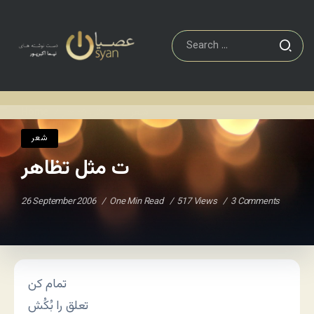
شعر
ت مثل تظاهر
Home
/
/
شعر
ت مثل تظاهر
26 September 2006
One Min Read
517 Views
3 Comments
تمام کن
تعلق را بُکُش