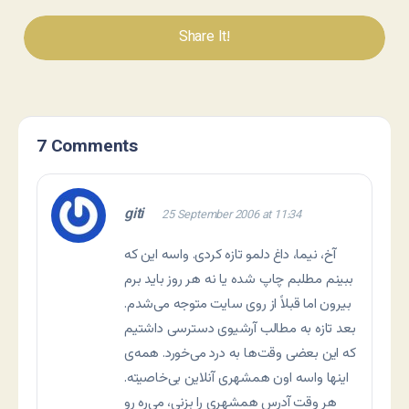
Share It!
7 Comments
giti
25 September 2006 at 11:34
آخ، نيما، داغ دلمو تازه کردی. واسه اين که
ببينم مطلبم چاپ شده يا نه هر روز بايد برم
بيرون اما قبلاً از روی سايت متوجه می‌شدم.
بعد تازه به مطالب آرشيوی دسترسی داشتيم
که اين بعضی وقت‌ها به درد می‌خورد. همه‌ی
اينها واسه اون همشهری آنلاين بی‌خاصيته.
هر وقت آدرس همشهری را بزنی، می‌ره رو