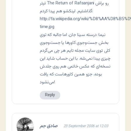
تیتر The Return of Rafsanjani رو براش
گذاشتیم. لینکشو هم پیدا کردم:
http://fa.wikipedia.org/wiki/%D8%AA%D8%B
time.jpg
نيما: درسته سينا جان. اما جالبه که توی
بخش جست‌وجوی کاورها يا جست‌وجوی
کلی توی سايت مجله تايم هر چی می‌گردم
چيزی پيدا نمی‌شه. با اين حساب شايد اين
نسخه‌ای که عکس خاتمی هم روی جلدش
بوده، جزو همين کاورهاست که يافت
می‌نشود!
Reply
صادق جم
23 September 2006 at 12:03