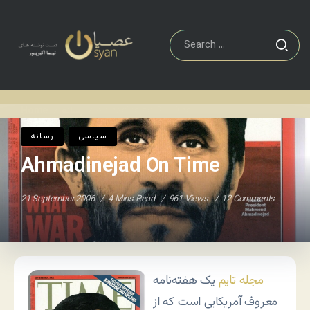
Ahmadinejad On Time
رسانه
Home
/
/
سياسی
رسانه
Ahmadinejad On Time
21 September 2006
4 Mins Read
961 Views
12 Comments
مجله تایم
یک هفته‌نامه
معروف آمریکایی است که از