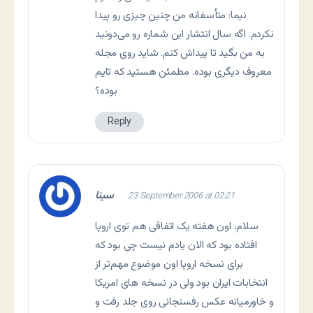
نيما: متأسفانه من چنين چيزی رو پيدا
نکردم. اگه سال انتشار اين شماره رو می‌دونيد
به من بگيد تا پيداش کنم. شايد روی مجله
معروف ديگری بوده. مطمئن هستيد که تايم
بوده؟
Reply
سینا
23 September 2006 at 02:21
سلام، اون هفته یک اتفاقی هم توی اروپا
افتاده بود که الان یادم نیست چی بود که
برای نسخه اروپا اون موضوع مهم‌تر از
انتخابات ایران بود ولی در نسخه های امریکا
و خاورمیانه عکس رفسنجانی روی جلد رفت و