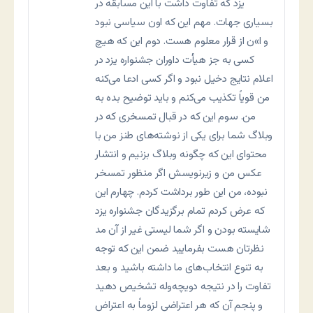
يزد که تفاوت داشت با اين مسابقه در
بسياری جهات. مهم این که اون سياسی نبود
و ا»ن از قرار معلوم هست. دوم اين که هيچ
کسی به جز هيأت داوران جشنواره يزد در
اعلام نتايج دخيل نبود و اگر کسی ادعا می‌کنه
من قوياً تکذيب می‌کنم و بايد توضيح بده به
من. سوم اين که در قبال تمسخری که در
وبلاگ شما برای يکی از نوشته‌های طنز من با
محتوای اين که چگونه وبلاگ بزنيم و انتشار
عکس من و زيرنويسش اگر منظور تمسخر
نبوده، من اين طور برداشت کردم. چهارم اين
که عرض کردم تمام برگزيدگان جشنواره يزد
شايسته بودن و اگر شما ليستی غير از آن مد
نظرتان هست بفرماييد ضمن اين که توجه
به تنوع انتخاب‌های ما داشته باشيد و بعد
تفاوت را در نتيجه دويچه‌وله تشخيص دهيد
و پنجم آن که هر اعتراضی لزوماً به اعتراض