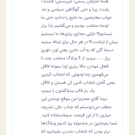
همه اعتراض رسمی؛ غیررسمی؛ قشنگ؛
زشت؛ زیبا و حتی گهگاهی سیاسی و تند
جواب معترضین به نتایج را ندادید حتی ما
اونجا منتخب بودیم و می‌گفتیم بابا برتر
نیستیم!!! دارایی مجازی یزدی‌ها ما نیستیم
بیش از ایناست!!! در هر حال برای اینکه ببینید
دسته گلی که به آب دادین یعنی اون داوری
پراز ……. ببینید از 9 وبلاگ منتخب چند تا
فعال موندن حالا برتری اونا بمونه لااقل
می‌فهمین چه اونهایی که انتخاب کردین
یعنی گفتن انتخاب کنین کی هستن و لااقل
یک بار قالب وبلاگشون را ببینید.
نيما: آقای محترم! من موقع نوشتن اين
مطلب می‌دونستم که جناب عالی تشريف
ميارين تا از اين فرصت سوءاستفاده کنيد.
شما بفرمايين در جشنواره يزد کدوم وبلاگ‌ها
برتر بودن که انتخاب نشدن. بفرماييد که