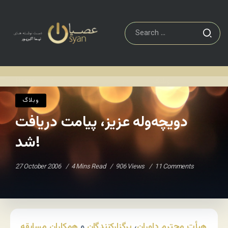
دویچه‌وله عزیز، پیامت دریافت شد!
وبلاگ
Home
/
/
وبلاگ
دویچه‌وله عزیز، پیامت دریافت
شد!
27 October 2006
4 Mins Read
906 Views
11 Comments
هیأت محترم داوران
،
برگزارکنندگان
و
همکاران
مسابقه