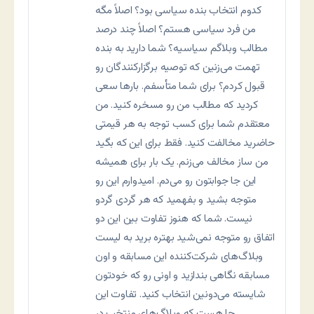
کدوم انتخاب بنده سياسی بود؟ اصلاً مگه
من فرد سياسی هستم؟ اصلاً چند درصد
مطالب وبلاگم سياسيه؟ شما داريد به بنده
تهمت می‌زنين که توصيه برگزارکنندگان رو
قبول کردم؟ برای شما متأسفم. بارها سعی
کرديد که مطالب من رو مسخره کنيد. من
معتقدم شما برای کسب توجه به هر قيمتی
حاضريد مخالفت کنيد. فقط برای اين که بگيد
من ساز مخالف می‌زنم. يک بار برای هميشه
اين جا جوابتون رو می‌دم. اميدوارم اين رو
متوجه بشيد و بفهميد که هر گردی گردو
نيست. شما که هنوز تفاوت بين اين دو
اتفاق رو متوجه نمی‌شيد بهتره بريد به ليست
وبلاگ‌های شرکت‌کننده اين مسابقه و اون
مسابقه نگاهی بندازید و اونی رو که خودتون
شايسته می‌دونين انتخاب کنيد. تفاوت اين
جا هست که وبلاگ‌های منتخب در