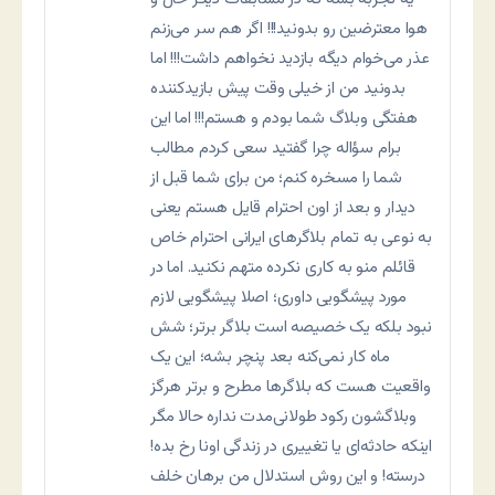
هوا معترضین رو بدونید!!! اگر هم سر می‌زنم
عذر می‌خوام دیگه بازدید نخواهم داشت!!! اما
بدونید من از خیلی وقت پیش بازیدکننده
هفتگی وبلاگ شما بودم و هستم!!! اما این
برام سؤاله چرا گفتید سعی کردم مطالب
شما را مسخره کنم؛ من برای شما قبل از
دیدار و بعد از اون احترام قایل هستم یعنی
به نوعی به تمام بلاگرهای ایرانی احترام خاص
قائلم منو به کاری نکرده متهم نکنید. اما در
مورد پیشگویی داوری؛ اصلا پیشگویی لازم
نبود بلکه یک خصیصه است بلاگر برتر؛ شش
ماه کار نمی‌کنه بعد پنچر بشه؛ این یک
واقعیت هست که بلاگرها مطرح و برتر هرگز
وبلاگشون رکود طولانی‌مدت نداره حالا مگر
اینکه حادثه‌ای یا تغییری در زندگی اونا رخ بده!
درسته! و این روش استدلال من برهان خلف