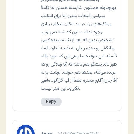
دويچه‌وله همشون شايسته هستن اما کاملاً
سياسی انتخاب شدن اما برای انتخاب
وبلاگ‌های برتر در يزد امکان انتخاب زيادی
وجود نداشت. اين که شما نمی‌تونيد
تشخيص بدين که بعد از يک مسابقه کسی
وبلاگش رو ببنده ربطی به نتيجه نداره باعث
تأسفه. اين حرف شما يعنی اين که نعوذ بالله
داور بايد پيشگو هم باشه که آيا وبلاگی رو که
برنده می‌کنه، بعدها هم خواهد نوشت يا نه.
آقا جان. آقای محترم لطفاً از آب گل‌آلود ماهی
نگيريد. اين هنر نيست.
Reply
محمد
31 October 2006 at 12:47