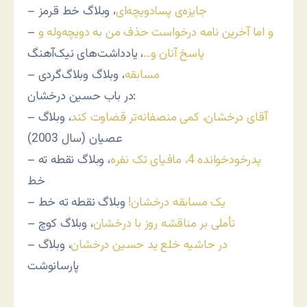
جایزه‌ی پسادویچه‌ای
، وبلاگ خط قرمز
–
و اما آخرین نامه درخواست حذف من به دویچه‌وله و
–
پاسخ آنان و…
، یادداشت‌های نیک‌آهنگ
مسابقه
، وبلاگ وبلاگ‌گردی
–
در باب حسین درخشان:
آقای درخشان، کمی منصفانه‌تر قضاوت کند
، وبلاگ
–
عصیان (سال 2003)
پدرخودخوانده 4، مافیای تک نفره
، وبلاگ نقطه ته
–
خط
یک مسابقه درخشان!
وبلاگ نقطه ته خط
–
تأملی بر مناقشه روز با درخشان
، وبلاگ کوچ
–
در حاشیه خلع ید حسین درخشان
، وبلاگ
–
پارسانوشت