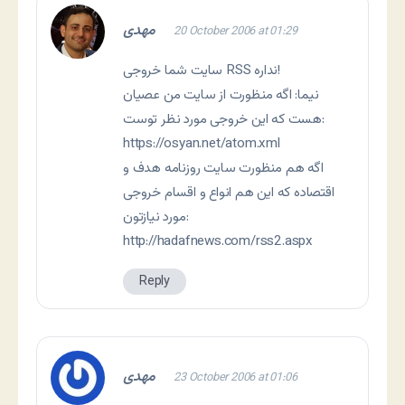
مهدی
20 October 2006 at 01:29
سایت شما خروجی RSS نداره!
نيما: اگه منظورت از سايت من عصيان
هست که اين خروجی مورد نظر توست:
https://osyan.net/atom.xml
اگه هم منظورت سايت روزنامه هدف و
اقتصاده که اين هم انواع و اقسام خروجی
مورد نيازتون:
http://hadafnews.com/rss2.aspx
Reply
مهدی
23 October 2006 at 01:06