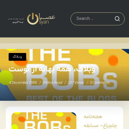
وبلاگ
وبلاگ، همه بهانه از توست
Home
/
/
وبلاگ
وبلاگ، همه بهانه از توست
4 December 2006
4 Mins Read
337 Views
3 Comments
هفته‌نامه
چلچراغ
– مسابقه