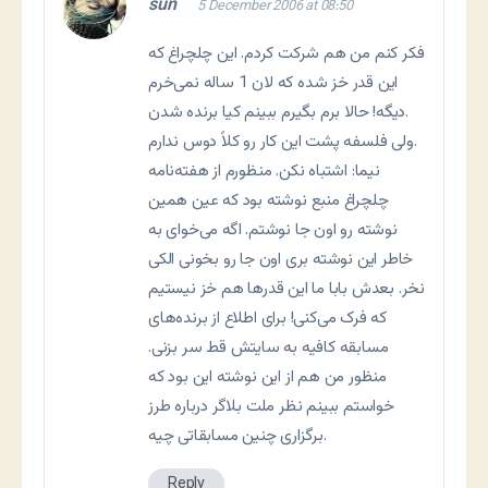
sun
5 December 2006 at 08:50
فکر کنم من هم شرکت کردم. اين چلچراغ که
اين قدر خز شده که لان 1 ساله نمی‌خرم
ديگه! حالا برم بگيرم ببينم کيا برنده شدن.
ولی فلسفه پشت اين کار رو کلاً دوس ندارم.
نيما: اشتباه نکن. منظورم از هفته‌نامه
چلچراغ منبع نوشته بود که عين همين
نوشته رو اون جا نوشتم. اگه می‌خوای به
خاطر اين نوشته بری اون جا رو بخونی الکی
نخر. بعدش بابا ما اين قدرها هم خز نيستيم
که فرک می‌کنی! برای اطلاع از برنده‌های
مسابقه کافيه به سايتش قط سر بزنی.
منظور من هم از اين نوشته اين بود که
خواستم ببينم نظر ملت بلاگر درباره طرز
برگزاری چنين مسابقاتی چيه.
Reply