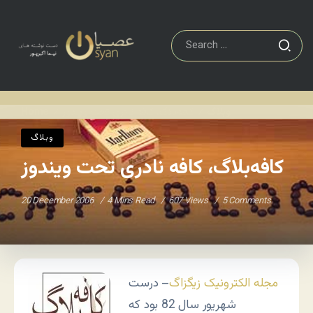
وبلاگ
کافه‌بلاگ، کافه نادری تحت ویندوز
Home
/
/
وبلاگ
کافه‌بلاگ، کافه نادری تحت ویندوز
20 December 2006
4 Mins Read
607 Views
5 Comments
مجله الکترونیک زیگزاگ
– درست
شهریور سال 82 بود که