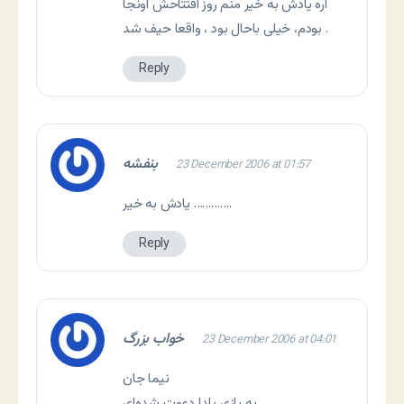
آره یادش به خیر منم روز افتتاحش اونجا
بودم، خیلی باحال بود ، واقعا حیف شد .
Reply
بنفشه
23 December 2006 at 01:57
یادش به خیر ………….
Reply
خواب بزرگ
23 December 2006 at 04:01
نیما جان
به بازی یلدا دعوت شده‌ای